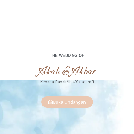
THE WEDDING OF
Akah & Akbar
Kepada Bapak/Ibu/Saudara/i
Buka Undangan