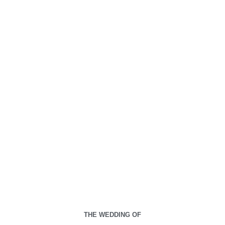
00
00
00
00
Days
Hours
Minutes
Seconds
Jum'at, 3 Mei 2024
Minggu, 5 Mei 2024
THE WEDDING OF