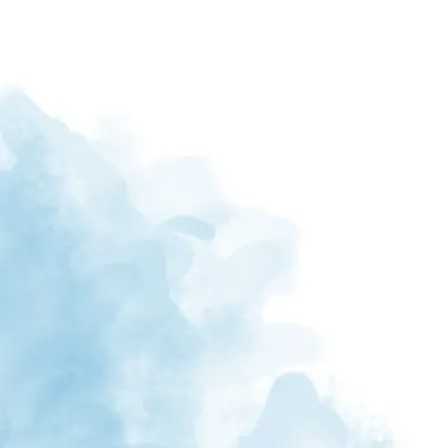
Merupakan suatu kehormatan dan kebahagiaan bagi kami,
apabila Bapak/Ibu/Saudara/i berkenan hadir dan memberikan
doa restu. Atas kehadiran dan doa restunya, kami
mengucapkan terima kasih.
Wassalamu'alaikum Wr. Wb.
Khaleef Zavien Arzan