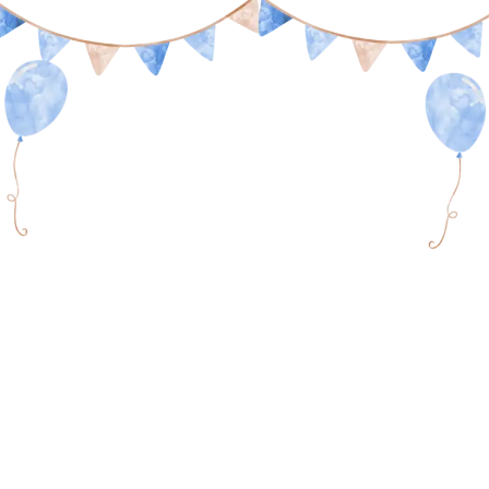
Tasyakuran Aqiqah
Khaleef Zavien Arzan
Kami berharap Anda
menjadi bagian dari hari istimewa kami.