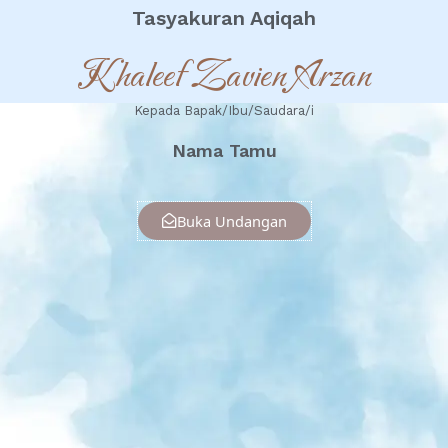
Tasyakuran Aqiqah
Khaleef Zavien Arzan
Kepada Bapak/Ibu/Saudara/i
Nama Tamu
Buka Undangan
Ucapan
Berikan Ucapan & Doa Restu
2
Comments