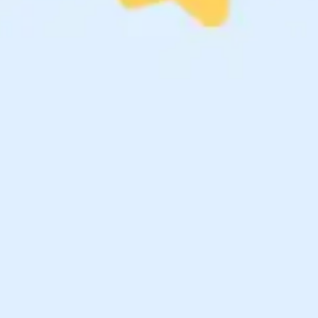
Assalamu'alaikum Wr. Wb.
Tanpa mengurangi rasa hormat. Kami mengundang
Bapak/Ibu/Saudara/i serta Kerabat sekalian untuk menghadiri
acara Tasyakuran Aqiqah Putra kami:
Khaleef Zavien Arzan
Anak Kedua
Bapak Rois & Ibu Elyssa Malaniyawati, S.Pd