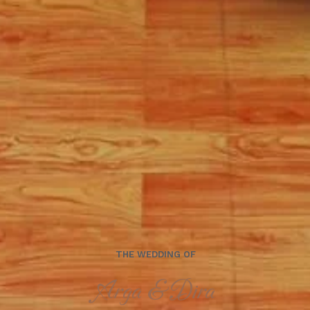
Arga & Dira
Kami berharap Anda
menjadi bagian dari hari istimewa kami.
00
00
00
00
Days
Hours
Minutes
Seconds
Sabtu, 14 September 2024
THE WEDDING OF
Arga & Dira