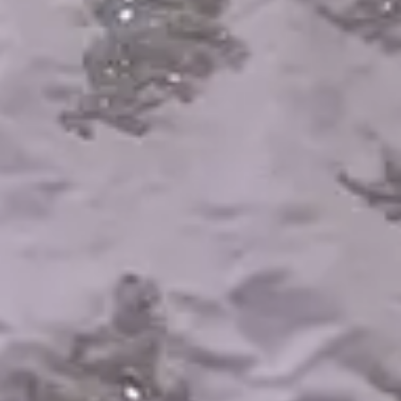
Kami berharap Anda
menjadi bagian dari hari istimewa kami.
00
00
00
00
Days
Hours
Minutes
Seconds
Sabtu, 14 September 2024