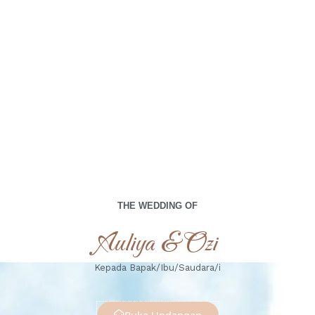
menjadi bagian dari hari istimewa kami.
00
00
00
00
Days
Hours
Minutes
Seconds
Sabtu, 10 Agustus 2024
THE WEDDING OF
Auliya & Ozi
Kepada Bapak/Ibu/Saudara/i