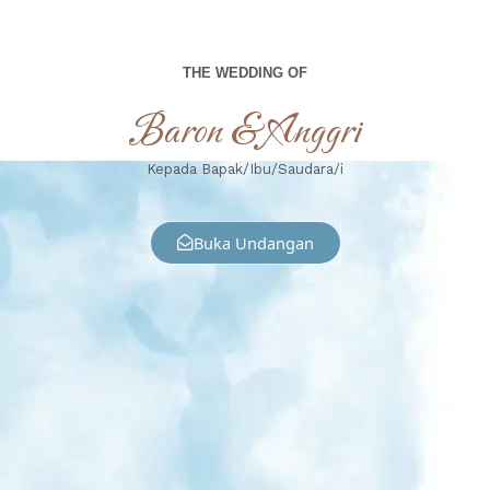
THE WEDDING OF
Baron & Anggri
Kepada Bapak/Ibu/Saudara/i
Buka Undangan