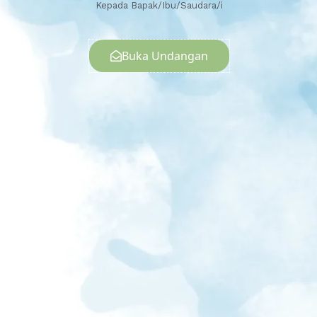
Kepada Bapak/Ibu/Saudara/i
Buka Undangan