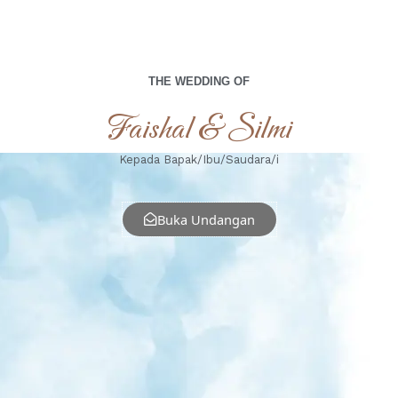
THE WEDDING OF
Faishal & Silmi
Kepada Bapak/Ibu/Saudara/i
Buka Undangan