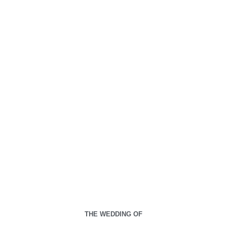
Kami berharap Anda
menjadi bagian dari hari istimewa kami.
00
00
00
00
Days
Hours
Minutes
Seconds
Sabtu, 27 April 2024
Minggu, 28 April 2024
THE WEDDING OF