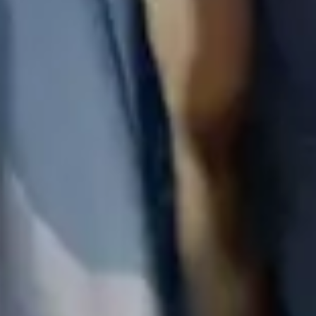
Fandi & Frieda
Kami berharap Anda
menjadi bagian dari hari istimewa kami.
00
00
00
00
Days
Hours
Minutes
Seconds
Senin, 16 September 2024