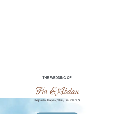
THE WEDDING OF
Fia & Abdan
Kepada Bapak/Ibu/Saudara/i