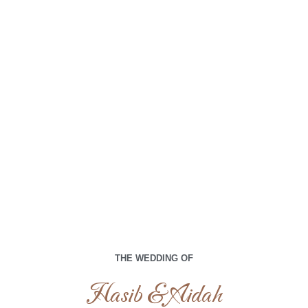
menjadi bagian dari hari istimewa kami.
00
00
00
00
Days
Hours
Minutes
Seconds
Jum’at , 18 Oktober 2024
THE WEDDING OF
Hasib & Aidah