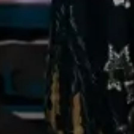
Helti & Rusdi
Kami berharap Anda
menjadi bagian dari hari istimewa kami.
00
00
00
00
Days
Hours
Minutes
Seconds
Minggu, 08 September 2024