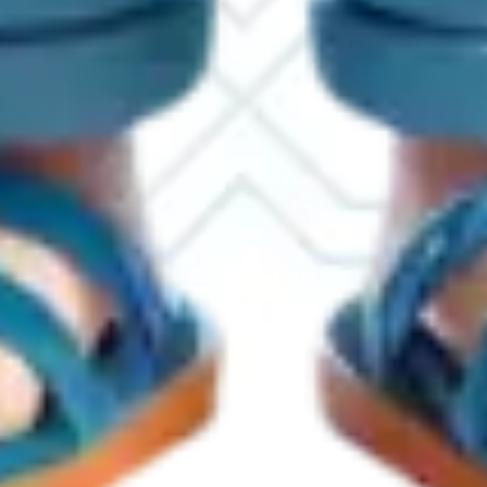
Nama Anak
Kami berharap Anda
menjadi bagian dari hari istimewa kami.
00
00
00
00
Days
Hours
Minutes
Seconds