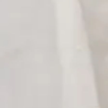
00
00
00
00
Days
Hours
Minutes
Seconds
Kamis, 28 Agustus 2025