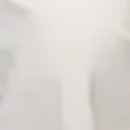
Lia & Satria
Kami berharap Anda
menjadi bagian dari hari istimewa kami.