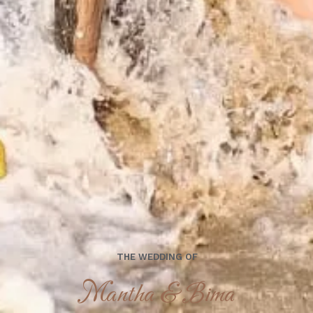
Mantha & Bima
Kami berharap Anda
menjadi bagian dari hari istimewa kami.
00
00
00
00
Days
Hours
Minutes
Seconds
Minggu, 11 Mei 2025
THE WEDDING OF
Mantha & Bima