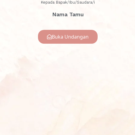
Kepada Bapak/Ibu/Saudara/i
Nama Tamu
Buka Undangan
Save The Date
Akad Nikah
Sabtu, 28 Desember 2024
Pukul : 08.00 WIB – selesai
Tempat : Aula STB Harapan Bersama Kubu Raya