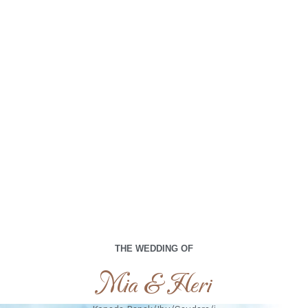
menjadi bagian dari hari istimewa kami.
00
00
00
00
Days
Hours
Minutes
Seconds
Jumat, 06 September 2024
Sabtu, 07 September 2024
THE WEDDING OF
Mia & Heri