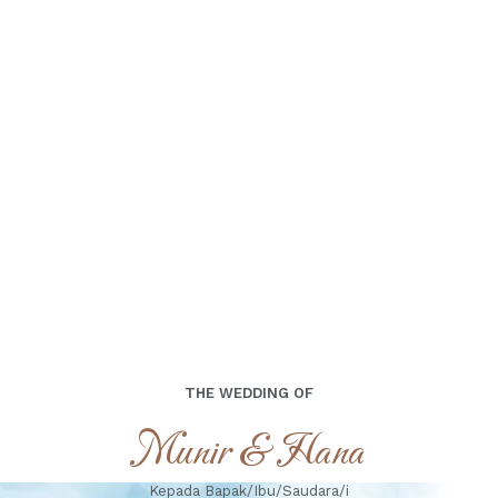
menjadi bagian dari hari istimewa kami.
00
00
00
00
Days
Hours
Minutes
Seconds
Rabu, 24 April 2024
THE WEDDING OF
Munir & Hana
Kepada Bapak/Ibu/Saudara/i