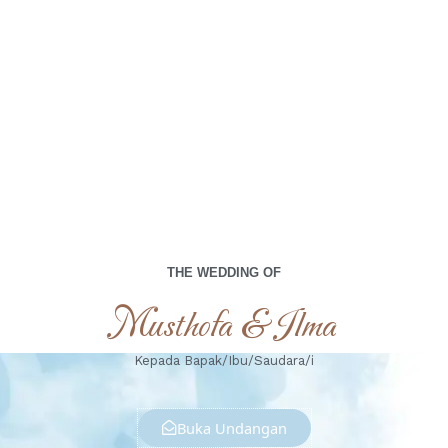
Minggu, 23 Juni 2024
THE WEDDING OF
Musthofa & Ilma
Kepada Bapak/Ibu/Saudara/i
Buka Undangan