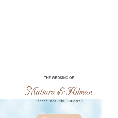
menjadi bagian dari hari istimewa kami.
00
00
00
00
Days
Hours
Minutes
Seconds
THE WEDDING OF
Mutiara & Hilman
Kepada Bapak/Ibu/Saudara/i