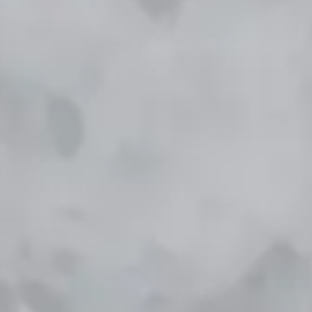
Nuraidah & A.suryana
Kami berharap Anda
menjadi bagian dari hari istimewa kami.
00
00
00
00
Days
Hours
Minutes
Seconds
Minggu, 23 Juni 2024