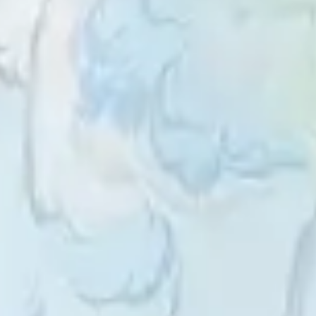
Rahma & Deni
Kami berharap Anda
menjadi bagian dari hari istimewa kami.
00
00
00
00
Days
Hours
Minutes
Seconds
Sabtu, 14 Desember 2024