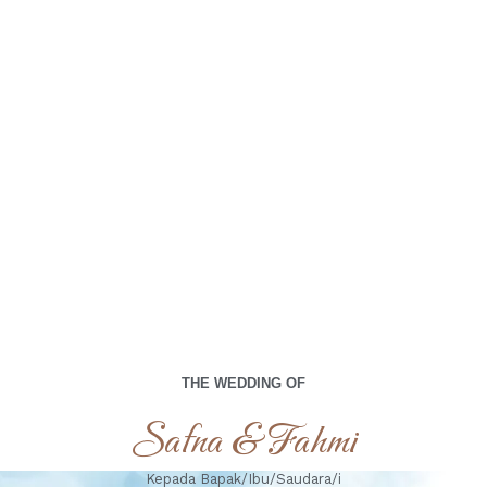
menjadi bagian dari hari istimewa kami.
00
00
00
00
Days
Hours
Minutes
Seconds
Ahad, 29 September 2024
THE WEDDING OF
Safna & Fahmi
Kepada Bapak/Ibu/Saudara/i