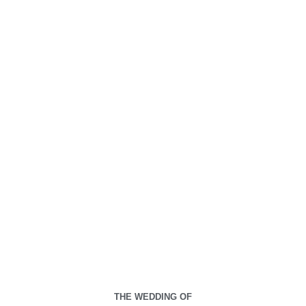
menjadi bagian dari hari istimewa kami.
00
00
00
00
Days
Hours
Minutes
Seconds
Minggu, 11 Januari 2026
THE WEDDING OF