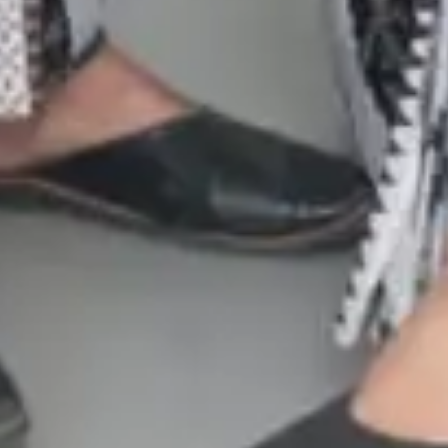
Yudi & Avril
Kami berharap Anda
menjadi bagian dari hari istimewa kami.
00
00
00
00
Days
Hours
Minutes
Seconds
Jumat, 29 November 2024