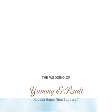
Kami berharap Anda
menjadi bagian dari hari istimewa kami.
00
00
00
00
Days
Hours
Minutes
Seconds
Sabtu, 12 April 2025
THE WEDDING OF
Yummy & Rudi
Kepada Bapak/Ibu/Saudara/i